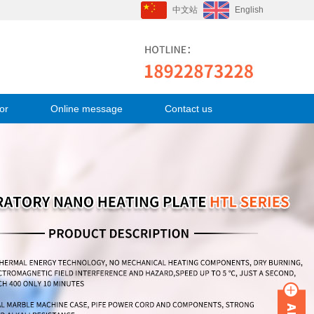
中文站
English
or
Online message
Contact us