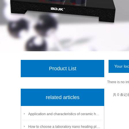
Your lo
Product List
There is no i
共 0 条记
related articles
Application and characteristics of ceramic heating plate
How to choose a laboratory nano heating plate